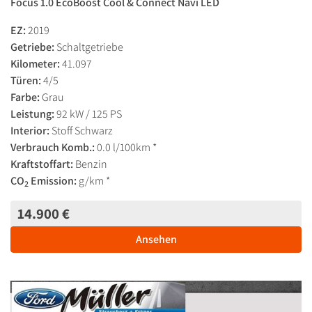
Focus 1.0 EcoBoost Cool & Connect Navi LED
EZ:
2019
Getriebe:
Schaltgetriebe
Kilometer:
41.097
Türen:
4/5
Farbe:
Grau
Leistung:
92 kW / 125 PS
Interior:
Stoff Schwarz
Verbrauch Komb.:
0.0 l/100km *
Kraftstoffart:
Benzin
CO
Emission:
g/km *
2
14.900 €
Ansehen