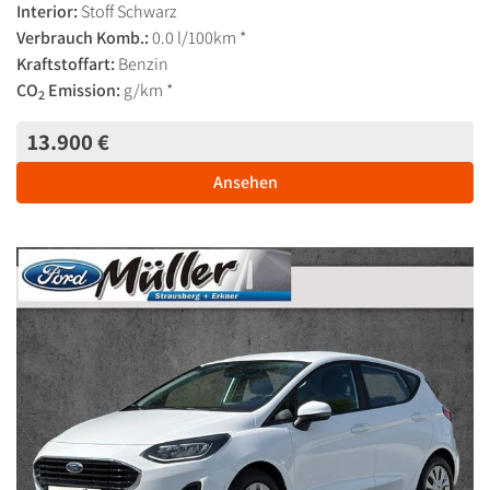
Interior:
Stoff Schwarz
Verbrauch Komb.:
0.0 l/100km *
Kraftstoffart:
Benzin
CO
Emission:
g/km *
2
13.900 €
Ansehen