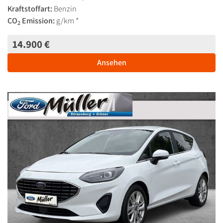
Kraftstoffart:
Benzin
CO
Emission:
g/km *
2
14.900 €
Ansehen