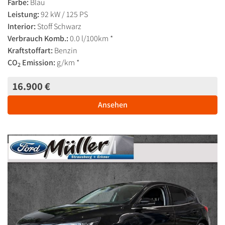
Farbe:
Blau
Leistung:
92 kW / 125 PS
Interior:
Stoff Schwarz
Verbrauch Komb.:
0.0 l/100km *
Kraftstoffart:
Benzin
CO
Emission:
g/km *
2
16.900 €
Ansehen