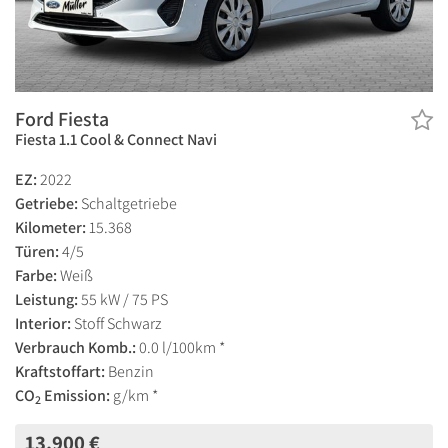
Ford Fiesta
Fiesta 1.1 Cool & Connect Navi
EZ:
2022
Getriebe:
Schaltgetriebe
Kilometer:
15.368
Türen:
4/5
Farbe:
Weiß
Leistung:
55 kW / 75 PS
Interior:
Stoff Schwarz
Verbrauch Komb.:
0.0 l/100km *
Kraftstoffart:
Benzin
CO
Emission:
g/km *
2
13.900 €