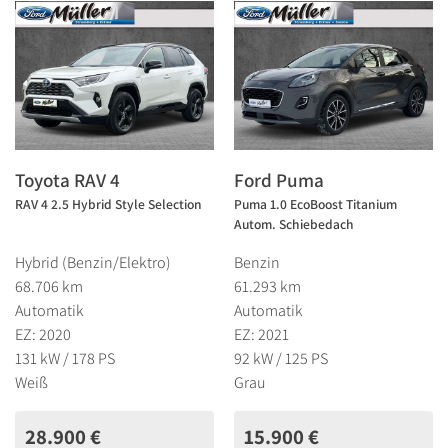
Toyota RAV 4
Ford Puma
RAV 4 2.5 Hybrid Style Selection
Puma 1.0 EcoBoost Titanium
Autom. Schiebedach
Hybrid (Benzin/Elektro)
Benzin
68.706 km
61.293 km
Automatik
Automatik
EZ: 2020
EZ: 2021
131 kW / 178 PS
92 kW / 125 PS
Weiß
Grau
28.900 €
15.900 €