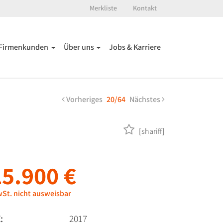
Merkliste
Kontakt
Firmenkunden
Über uns
Jobs & Karriere
Vorheriges
20/64
Nächstes
[shariff]
15.900 €
St. nicht ausweisbar
:
2017