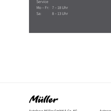
Service
Mo – Fr:
7 – 18 Uhr
Sa:
8 – 13 Uhr
Autohaus Müller GmbH & Co. KG
Autoser