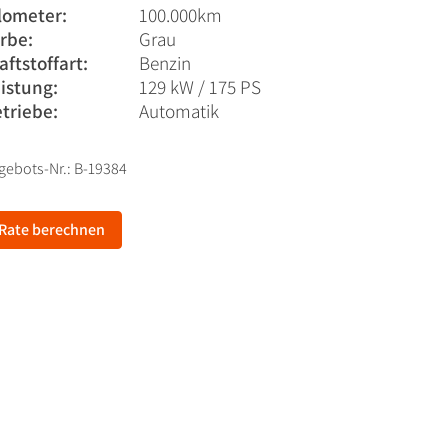
lometer:
100.000km
rbe:
Grau
aftstoffart:
Benzin
istung:
129 kW / 175 PS
triebe:
Automatik
gebots-Nr.: B-19384
Rate berechnen