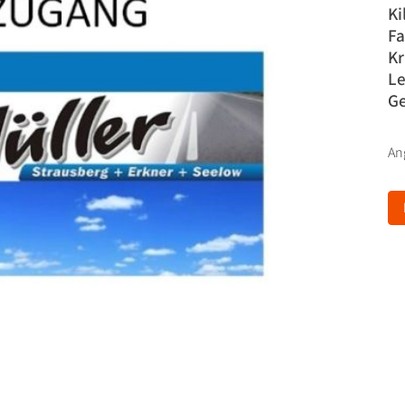
Ki
Fa
Kr
Le
Ge
An