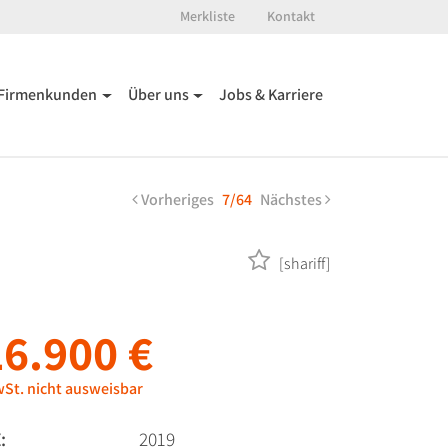
Merkliste
Kontakt
Firmenkunden
Über uns
Jobs & Karriere
Vorheriges
7/64
Nächstes
[shariff]
16.900 €
St. nicht ausweisbar
:
2019