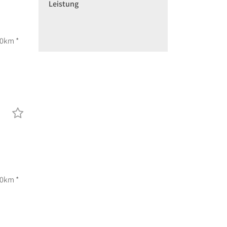
Leistung
00km *
00km *