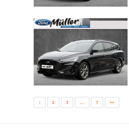
1
2
3
…
7
>>