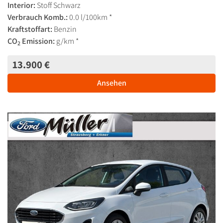
Interior:
Stoff Schwarz
Verbrauch Komb.:
0.0 l/100km *
Kraftstoffart:
Benzin
CO
Emission:
g/km *
2
13.900 €
Ansehen