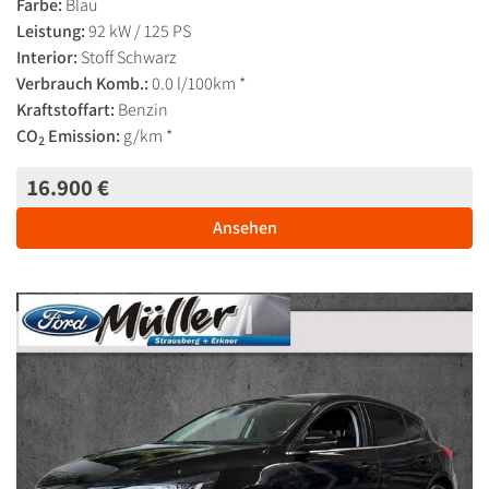
Farbe:
Blau
Leistung:
92 kW / 125 PS
Interior:
Stoff Schwarz
Verbrauch Komb.:
0.0 l/100km *
Kraftstoffart:
Benzin
CO
Emission:
g/km *
2
16.900 €
Ansehen