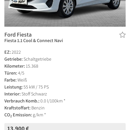
Ford Fiesta
Fiesta 1.1 Cool & Connect Navi
EZ:
2022
Getriebe:
Schaltgetriebe
Kilometer:
15.368
Türen:
4/5
Farbe:
Weiß
Leistung:
55 kW / 75 PS
Interior:
Stoff Schwarz
Verbrauch Komb.:
0.0 l/100km *
Kraftstoffart:
Benzin
CO
Emission:
g/km *
2
13.900 €