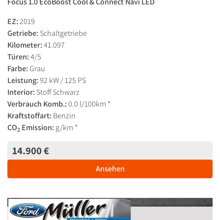
Focus 1.0 EcoBoost Cool & Connect Navi LED
EZ:
2019
Getriebe:
Schaltgetriebe
Kilometer:
41.097
Türen:
4/5
Farbe:
Grau
Leistung:
92 kW / 125 PS
Interior:
Stoff Schwarz
Verbrauch Komb.:
0.0 l/100km *
Kraftstoffart:
Benzin
CO
Emission:
g/km *
2
14.900 €
Ansehen