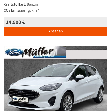
Kraftstoffart:
Benzin
CO
Emission:
g/km *
2
14.900 €
Ansehen