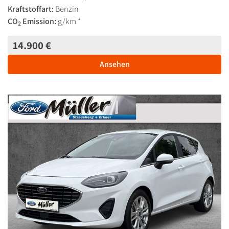
Kraftstoffart:
Benzin
CO
Emission:
g/km *
2
14.900 €
Ansehen