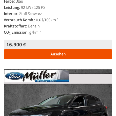
Farbe:
Blau
Leistung:
92 kW / 125 PS
Interior:
Stoff Schwarz
Verbrauch Komb.:
0.0 l/100km *
Kraftstoffart:
Benzin
CO
Emission:
g/km *
2
16.900 €
Ansehen