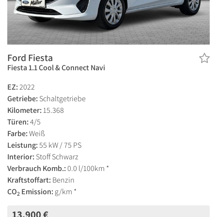
Ford Fiesta
Fiesta 1.1 Cool & Connect Navi
EZ:
2022
Getriebe:
Schaltgetriebe
Kilometer:
15.368
Türen:
4/5
Farbe:
Weiß
Leistung:
55 kW / 75 PS
Interior:
Stoff Schwarz
Verbrauch Komb.:
0.0 l/100km *
Kraftstoffart:
Benzin
CO
Emission:
g/km *
2
13.900 €