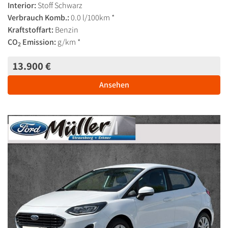
Interior:
Stoff Schwarz
Verbrauch Komb.:
0.0 l/100km *
Kraftstoffart:
Benzin
CO
Emission:
g/km *
2
13.900 €
Ansehen