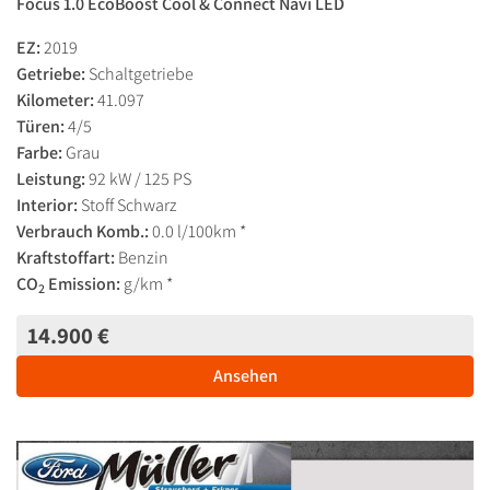
Focus 1.0 EcoBoost Cool & Connect Navi LED
EZ:
2019
Getriebe:
Schaltgetriebe
Kilometer:
41.097
Türen:
4/5
Farbe:
Grau
Leistung:
92 kW / 125 PS
Interior:
Stoff Schwarz
Verbrauch Komb.:
0.0 l/100km *
Kraftstoffart:
Benzin
CO
Emission:
g/km *
2
14.900 €
Ansehen