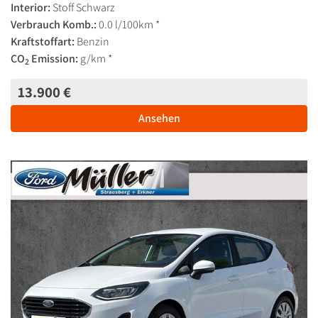
Interior:
Stoff Schwarz
Verbrauch Komb.:
0.0 l/100km *
Kraftstoffart:
Benzin
CO
Emission:
g/km *
2
13.900 €
Ansehen