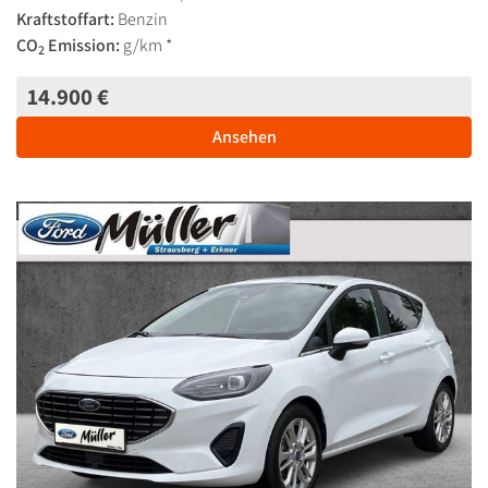
Kraftstoffart:
Benzin
CO
Emission:
g/km *
2
14.900 €
Ansehen