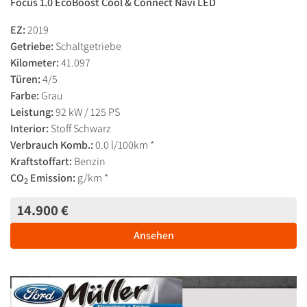
Focus 1.0 EcoBoost Cool & Connect Navi LED
EZ:
2019
Getriebe:
Schaltgetriebe
Kilometer:
41.097
Türen:
4/5
Farbe:
Grau
Leistung:
92 kW / 125 PS
Interior:
Stoff Schwarz
Verbrauch Komb.:
0.0 l/100km *
Kraftstoffart:
Benzin
CO
Emission:
g/km *
2
14.900 €
Ansehen