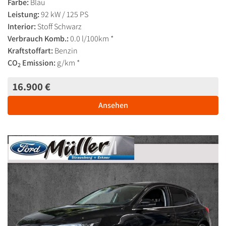
Farbe:
Blau
Leistung:
92 kW / 125 PS
Interior:
Stoff Schwarz
Verbrauch Komb.:
0.0 l/100km *
Kraftstoffart:
Benzin
CO
Emission:
g/km *
2
16.900 €
Ansehen