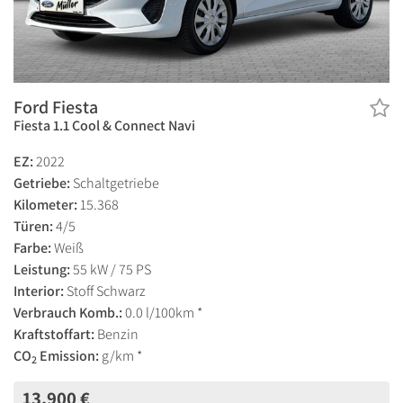
Ford Fiesta
Fiesta 1.1 Cool & Connect Navi
EZ:
2022
Getriebe:
Schaltgetriebe
Kilometer:
15.368
Türen:
4/5
Farbe:
Weiß
Leistung:
55 kW / 75 PS
Interior:
Stoff Schwarz
Verbrauch Komb.:
0.0 l/100km *
Kraftstoffart:
Benzin
CO
Emission:
g/km *
2
13.900 €