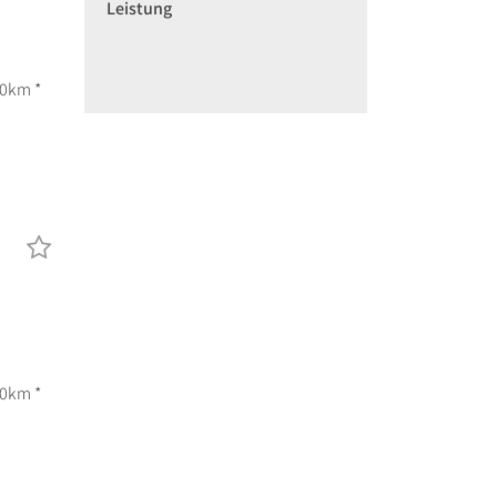
Leistung
00km *
00km *