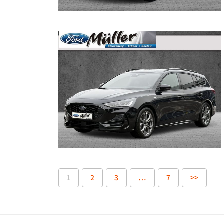
1
2
3
…
7
>>