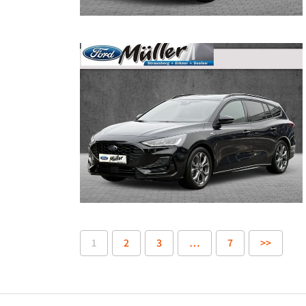
1
2
3
…
7
>>