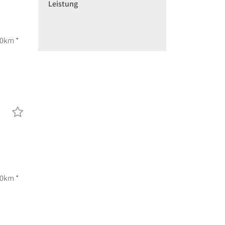
Leistung
00km *
00km *