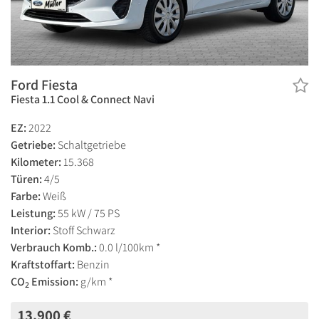
Ford Fiesta
Fiesta 1.1 Cool & Connect Navi
EZ:
2022
Getriebe:
Schaltgetriebe
Kilometer:
15.368
Türen:
4/5
Farbe:
Weiß
Leistung:
55 kW / 75 PS
Interior:
Stoff Schwarz
Verbrauch Komb.:
0.0 l/100km *
Kraftstoffart:
Benzin
CO
Emission:
g/km *
2
13.900 €