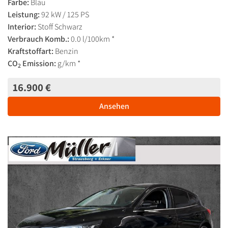
Farbe:
Blau
Leistung:
92 kW / 125 PS
Interior:
Stoff Schwarz
Verbrauch Komb.:
0.0 l/100km *
Kraftstoffart:
Benzin
CO
Emission:
g/km *
2
16.900 €
Ansehen