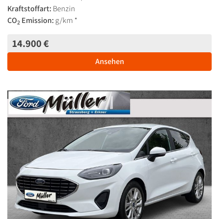
Kraftstoffart:
Benzin
CO
Emission:
g/km *
2
14.900 €
Ansehen