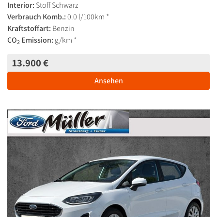
Interior:
Stoff Schwarz
Verbrauch Komb.:
0.0 l/100km *
Kraftstoffart:
Benzin
CO
Emission:
g/km *
2
13.900 €
Ansehen