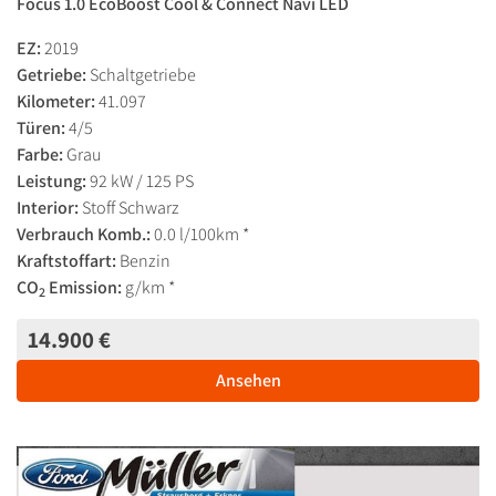
Focus 1.0 EcoBoost Cool & Connect Navi LED
EZ:
2019
Getriebe:
Schaltgetriebe
Kilometer:
41.097
Türen:
4/5
Farbe:
Grau
Leistung:
92 kW / 125 PS
Interior:
Stoff Schwarz
Verbrauch Komb.:
0.0 l/100km *
Kraftstoffart:
Benzin
CO
Emission:
g/km *
2
14.900 €
Ansehen