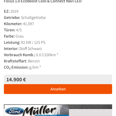
Focus 1.0 EcoBoost Cool & Connect Navi LED
EZ:
2019
Getriebe:
Schaltgetriebe
Kilometer:
41.097
Türen:
4/5
Farbe:
Grau
Leistung:
92 kW / 125 PS
Interior:
Stoff Schwarz
Verbrauch Komb.:
0.0 l/100km *
Kraftstoffart:
Benzin
CO
Emission:
g/km *
2
14.900 €
Ansehen