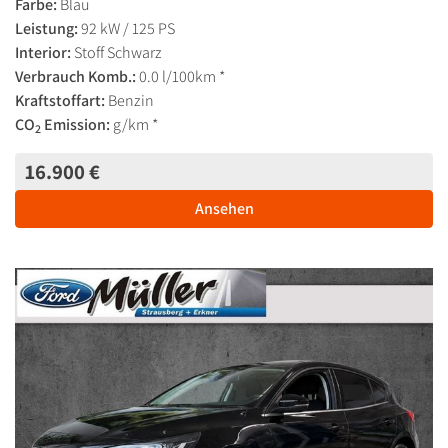
Farbe:
Blau
Leistung:
92 kW / 125 PS
Interior:
Stoff Schwarz
Verbrauch Komb.:
0.0 l/100km *
Kraftstoffart:
Benzin
CO
Emission:
g/km *
2
16.900 €
Ansehen