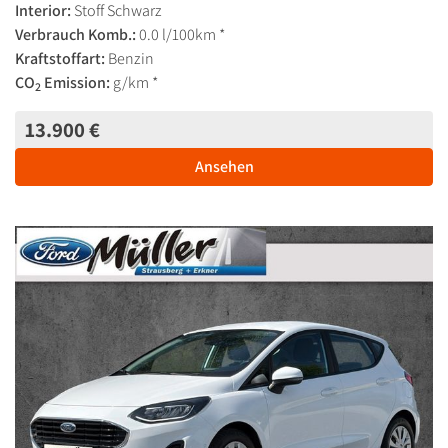
Interior:
Stoff Schwarz
Verbrauch Komb.:
0.0 l/100km *
Kraftstoffart:
Benzin
CO
Emission:
g/km *
2
13.900 €
Ansehen