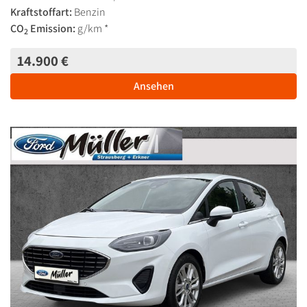
Kraftstoffart:
Benzin
CO
Emission:
g/km *
2
14.900 €
Ansehen