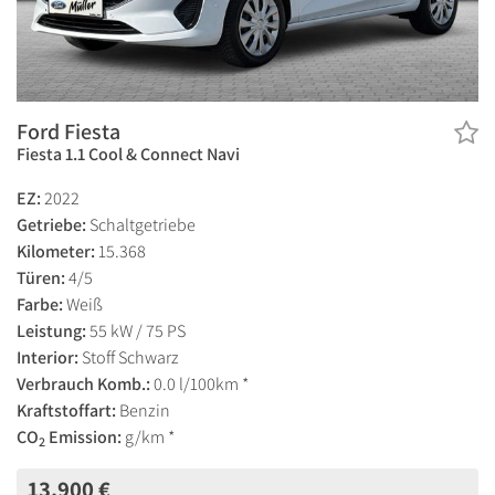
Ford Fiesta
Fiesta 1.1 Cool & Connect Navi
EZ:
2022
Getriebe:
Schaltgetriebe
Kilometer:
15.368
Türen:
4/5
Farbe:
Weiß
Leistung:
55 kW / 75 PS
Interior:
Stoff Schwarz
Verbrauch Komb.:
0.0 l/100km *
Kraftstoffart:
Benzin
CO
Emission:
g/km *
2
13.900 €