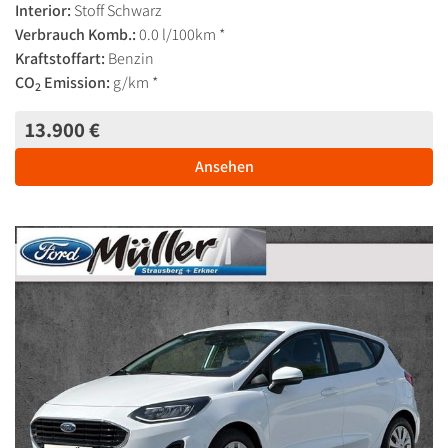
Interior:
Stoff Schwarz
Verbrauch Komb.:
0.0 l/100km *
Kraftstoffart:
Benzin
CO
Emission:
g/km *
2
13.900 €
Ansehen