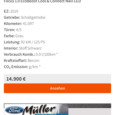
Focus 1.0 EcoBoost Cool & Connect Navi LED
EZ:
2019
Getriebe:
Schaltgetriebe
Kilometer:
41.097
Türen:
4/5
Farbe:
Grau
Leistung:
92 kW / 125 PS
Interior:
Stoff Schwarz
Verbrauch Komb.:
0.0 l/100km *
Kraftstoffart:
Benzin
CO
Emission:
g/km *
2
14.900 €
Ansehen