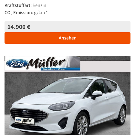
Kraftstoffart:
Benzin
CO
Emission:
g/km *
2
14.900 €
Ansehen