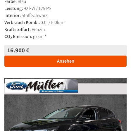
Farbe:
Blau
Leistung:
92 kW / 125 PS
Interior:
Stoff Schwarz
Verbrauch Komb.:
0.0 l/100km *
Kraftstoffart:
Benzin
CO
Emission:
g/km *
2
16.900 €
Ansehen