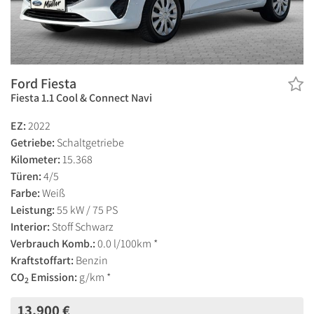
Ford Fiesta
Fiesta 1.1 Cool & Connect Navi
EZ:
2022
Getriebe:
Schaltgetriebe
Kilometer:
15.368
Türen:
4/5
Farbe:
Weiß
Leistung:
55 kW / 75 PS
Interior:
Stoff Schwarz
Verbrauch Komb.:
0.0 l/100km *
Kraftstoffart:
Benzin
CO
Emission:
g/km *
2
13.900 €