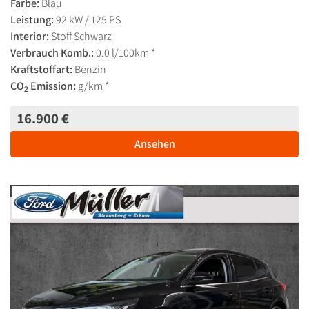
Farbe:
Blau
Leistung:
92 kW / 125 PS
Interior:
Stoff Schwarz
Verbrauch Komb.:
0.0 l/100km *
Kraftstoffart:
Benzin
CO
Emission:
g/km *
2
16.900 €
Ansehen