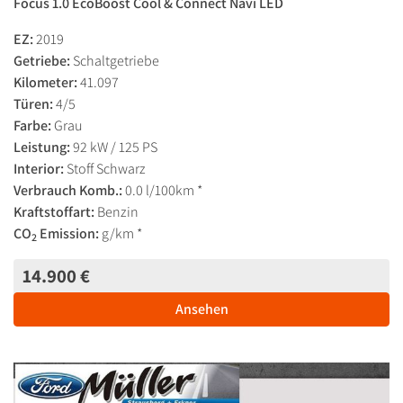
Focus 1.0 EcoBoost Cool & Connect Navi LED
EZ:
2019
Getriebe:
Schaltgetriebe
Kilometer:
41.097
Türen:
4/5
Farbe:
Grau
Leistung:
92 kW / 125 PS
Interior:
Stoff Schwarz
Verbrauch Komb.:
0.0 l/100km *
Kraftstoffart:
Benzin
CO
Emission:
g/km *
2
14.900 €
Ansehen