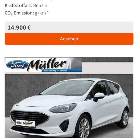
Kraftstoffart:
Benzin
CO
Emission:
g/km *
2
14.900 €
Ansehen