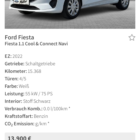
Ford Fiesta
Fiesta 1.1 Cool & Connect Navi
EZ:
2022
Getriebe:
Schaltgetriebe
Kilometer:
15.368
Türen:
4/5
Farbe:
Weiß
Leistung:
55 kW / 75 PS
Interior:
Stoff Schwarz
Verbrauch Komb.:
0.0 l/100km *
Kraftstoffart:
Benzin
CO
Emission:
g/km *
2
13.900 €