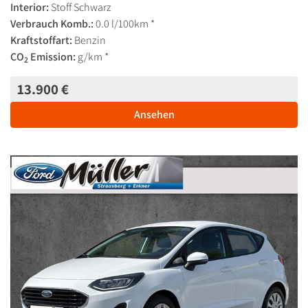
Interior:
Stoff Schwarz
Verbrauch Komb.:
0.0 l/100km *
Kraftstoffart:
Benzin
CO
Emission:
g/km *
2
13.900 €
Ansehen