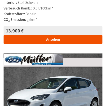
Interior:
Stoff Schwarz
Verbrauch Komb.:
0.0 l/100km *
Kraftstoffart:
Benzin
CO
Emission:
g/km *
2
13.900 €
Ansehen