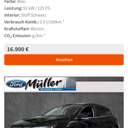
Farbe:
Blau
Leistung:
92 kW / 125 PS
Interior:
Stoff Schwarz
Verbrauch Komb.:
0.0 l/100km *
Kraftstoffart:
Benzin
CO
Emission:
g/km *
2
16.900 €
Ansehen