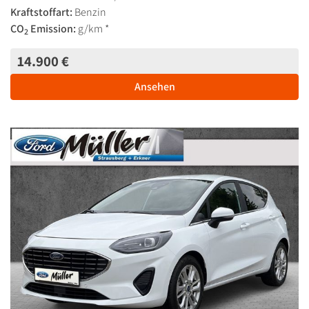
Kraftstoffart:
Benzin
CO
Emission:
g/km *
2
14.900 €
Ansehen