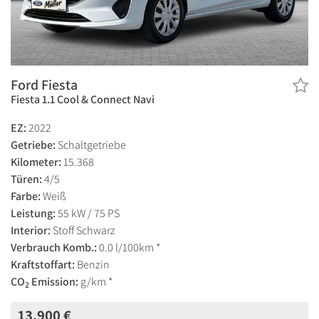
Ford Fiesta
Fiesta 1.1 Cool & Connect Navi
EZ:
2022
Getriebe:
Schaltgetriebe
Kilometer:
15.368
Türen:
4/5
Farbe:
Weiß
Leistung:
55 kW / 75 PS
Interior:
Stoff Schwarz
Verbrauch Komb.:
0.0 l/100km *
Kraftstoffart:
Benzin
CO
Emission:
g/km *
2
13.900 €