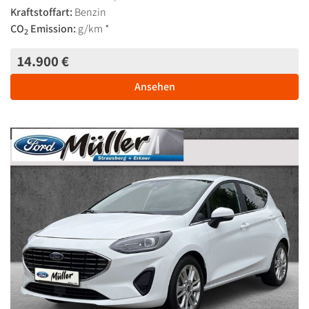
Kraftstoffart:
Benzin
CO
Emission:
g/km *
2
14.900 €
Ansehen