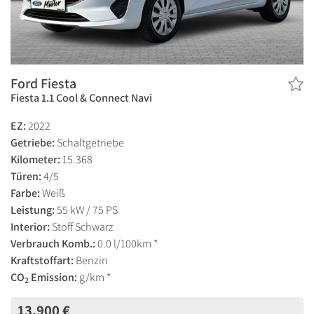
Ford Fiesta
Fiesta 1.1 Cool & Connect Navi
EZ:
2022
Getriebe:
Schaltgetriebe
Kilometer:
15.368
Türen:
4/5
Farbe:
Weiß
Leistung:
55 kW / 75 PS
Interior:
Stoff Schwarz
Verbrauch Komb.:
0.0 l/100km *
Kraftstoffart:
Benzin
CO
Emission:
g/km *
2
13.900 €