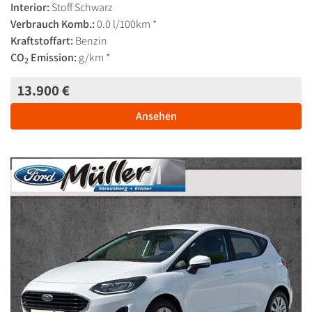
Interior:
Stoff Schwarz
Verbrauch Komb.:
0.0 l/100km *
Kraftstoffart:
Benzin
CO
Emission:
g/km *
2
13.900 €
Ansehen