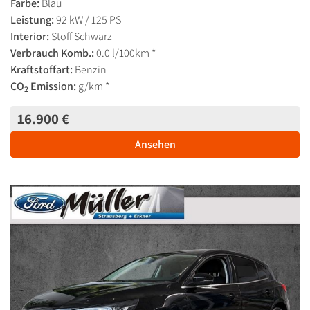
Farbe:
Blau
Leistung:
92 kW / 125 PS
Interior:
Stoff Schwarz
Verbrauch Komb.:
0.0 l/100km *
Kraftstoffart:
Benzin
CO
Emission:
g/km *
2
16.900 €
Ansehen