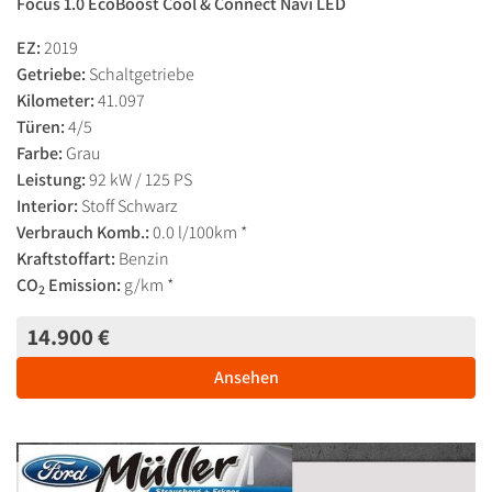
Focus 1.0 EcoBoost Cool & Connect Navi LED
EZ:
2019
Getriebe:
Schaltgetriebe
Kilometer:
41.097
Türen:
4/5
Farbe:
Grau
Leistung:
92 kW / 125 PS
Interior:
Stoff Schwarz
Verbrauch Komb.:
0.0 l/100km *
Kraftstoffart:
Benzin
CO
Emission:
g/km *
2
14.900 €
Ansehen