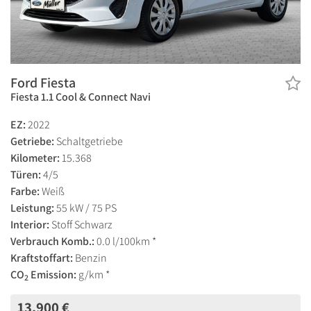
Ford Fiesta
Fiesta 1.1 Cool & Connect Navi
EZ:
2022
Getriebe:
Schaltgetriebe
Kilometer:
15.368
Türen:
4/5
Farbe:
Weiß
Leistung:
55 kW / 75 PS
Interior:
Stoff Schwarz
Verbrauch Komb.:
0.0 l/100km *
Kraftstoffart:
Benzin
CO
Emission:
g/km *
2
13.900 €