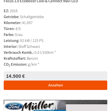
Focus 1.0 EcoBoost Cool & Connect Navi LED
EZ:
2019
Getriebe:
Schaltgetriebe
Kilometer:
41.097
Türen:
4/5
Farbe:
Grau
Leistung:
92 kW / 125 PS
Interior:
Stoff Schwarz
Verbrauch Komb.:
0.0 l/100km *
Kraftstoffart:
Benzin
CO
Emission:
g/km *
2
14.900 €
Ansehen