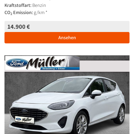
Kraftstoffart:
Benzin
CO
Emission:
g/km *
2
14.900 €
Ansehen