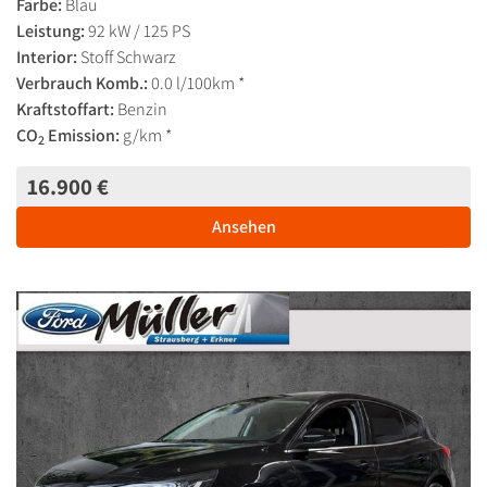
Farbe:
Blau
Leistung:
92 kW / 125 PS
Interior:
Stoff Schwarz
Verbrauch Komb.:
0.0 l/100km *
Kraftstoffart:
Benzin
CO
Emission:
g/km *
2
16.900 €
Ansehen