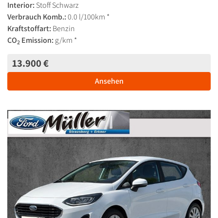
Interior:
Stoff Schwarz
Verbrauch Komb.:
0.0 l/100km *
Kraftstoffart:
Benzin
CO
Emission:
g/km *
2
13.900 €
Ansehen