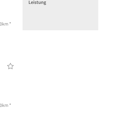
Leistung
00km *
00km *