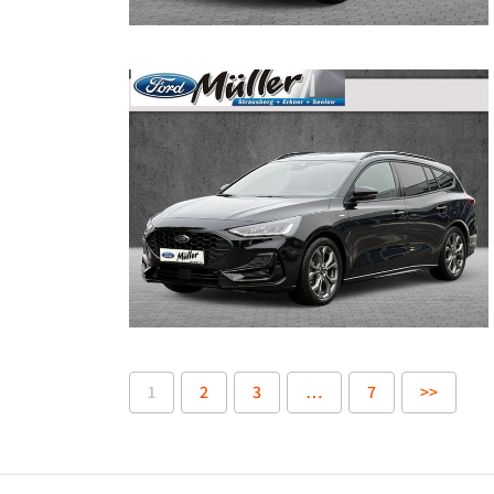
1
2
3
…
7
>>