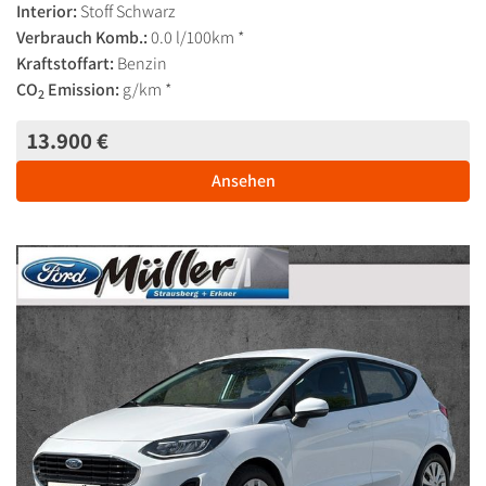
Interior:
Stoff Schwarz
Verbrauch Komb.:
0.0 l/100km *
Kraftstoffart:
Benzin
CO
Emission:
g/km *
2
13.900 €
Ansehen