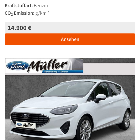
Kraftstoffart:
Benzin
CO
Emission:
g/km *
2
14.900 €
Ansehen