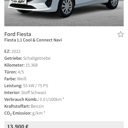
Ford Fiesta
Fiesta 1.1 Cool & Connect Navi
EZ:
2022
Getriebe:
Schaltgetriebe
Kilometer:
15.368
Türen:
4/5
Farbe:
Weiß
Leistung:
55 kW / 75 PS
Interior:
Stoff Schwarz
Verbrauch Komb.:
0.0 l/100km *
Kraftstoffart:
Benzin
CO
Emission:
g/km *
2
13.900 €