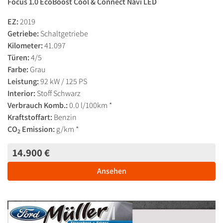
Focus 1.0 EcoBoost Cool & Connect Navi LED
EZ:
2019
Getriebe:
Schaltgetriebe
Kilometer:
41.097
Türen:
4/5
Farbe:
Grau
Leistung:
92 kW / 125 PS
Interior:
Stoff Schwarz
Verbrauch Komb.:
0.0 l/100km *
Kraftstoffart:
Benzin
CO
Emission:
g/km *
2
14.900 €
Ansehen