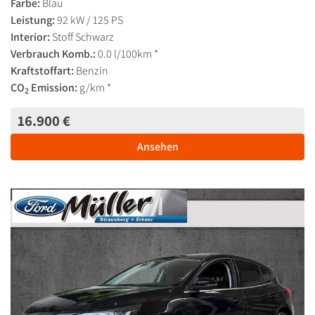
Farbe:
Blau
Leistung:
92 kW / 125 PS
Interior:
Stoff Schwarz
Verbrauch Komb.:
0.0 l/100km *
Kraftstoffart:
Benzin
CO
Emission:
g/km *
2
16.900 €
Ansehen