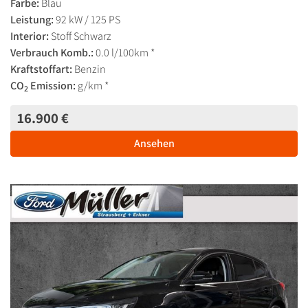
Farbe:
Blau
Leistung:
92 kW / 125 PS
Interior:
Stoff Schwarz
Verbrauch Komb.:
0.0 l/100km *
Kraftstoffart:
Benzin
CO
Emission:
g/km *
2
16.900 €
Ansehen