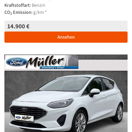
Kraftstoffart:
Benzin
CO
Emission:
g/km *
2
14.900 €
Ansehen