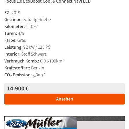
Focus 1.0 EcoBoost Cool & Connect Navi LED
EZ:
2019
Getriebe:
Schaltgetriebe
Kilometer:
41.097
Türen:
4/5
Farbe:
Grau
Leistung:
92 kW / 125 PS
Interior:
Stoff Schwarz
Verbrauch Komb.:
0.0 l/100km *
Kraftstoffart:
Benzin
CO
Emission:
g/km *
2
14.900 €
Ansehen