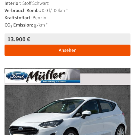
Interior:
Stoff Schwarz
Verbrauch Komb.:
0.0 l/100km *
Kraftstoffart:
Benzin
CO
Emission:
g/km *
2
13.900 €
Ansehen