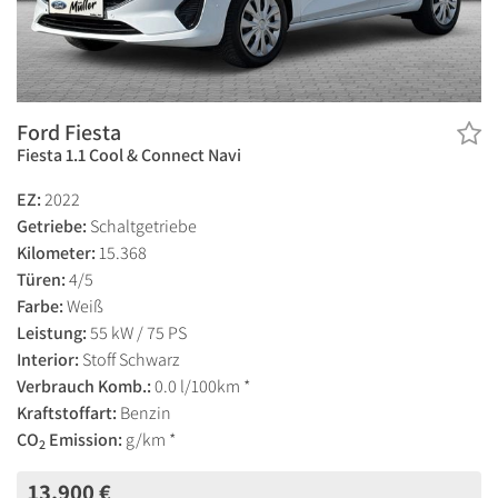
Ford Fiesta
Fiesta 1.1 Cool & Connect Navi
EZ:
2022
Getriebe:
Schaltgetriebe
Kilometer:
15.368
Türen:
4/5
Farbe:
Weiß
Leistung:
55 kW / 75 PS
Interior:
Stoff Schwarz
Verbrauch Komb.:
0.0 l/100km *
Kraftstoffart:
Benzin
CO
Emission:
g/km *
2
13.900 €