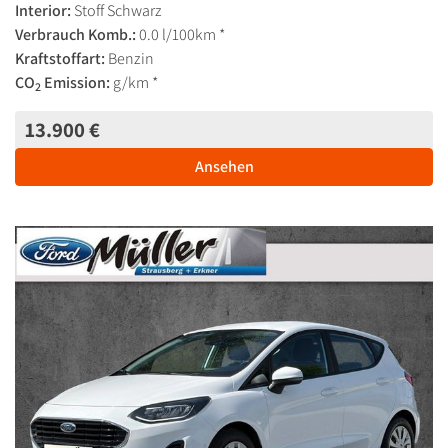
Interior:
Stoff Schwarz
Verbrauch Komb.:
0.0 l/100km *
Kraftstoffart:
Benzin
CO
Emission:
g/km *
2
13.900 €
Ansehen