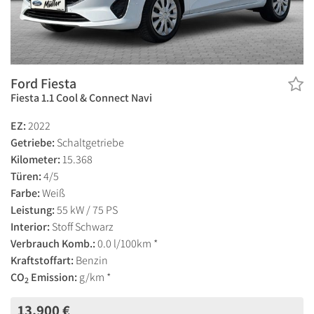
Ford Fiesta
Fiesta 1.1 Cool & Connect Navi
EZ:
2022
Getriebe:
Schaltgetriebe
Kilometer:
15.368
Türen:
4/5
Farbe:
Weiß
Leistung:
55 kW / 75 PS
Interior:
Stoff Schwarz
Verbrauch Komb.:
0.0 l/100km *
Kraftstoffart:
Benzin
CO
Emission:
g/km *
2
13.900 €