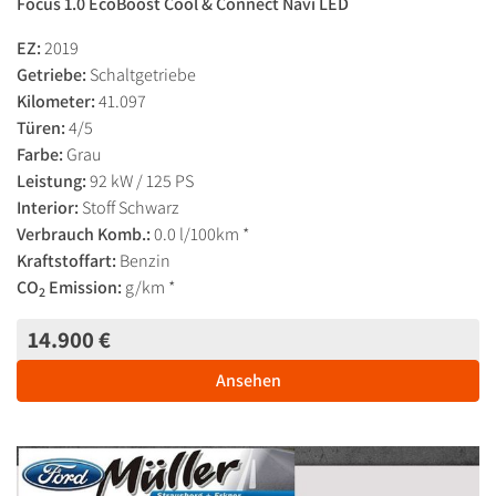
Focus 1.0 EcoBoost Cool & Connect Navi LED
EZ:
2019
Getriebe:
Schaltgetriebe
Kilometer:
41.097
Türen:
4/5
Farbe:
Grau
Leistung:
92 kW / 125 PS
Interior:
Stoff Schwarz
Verbrauch Komb.:
0.0 l/100km *
Kraftstoffart:
Benzin
CO
Emission:
g/km *
2
14.900 €
Ansehen