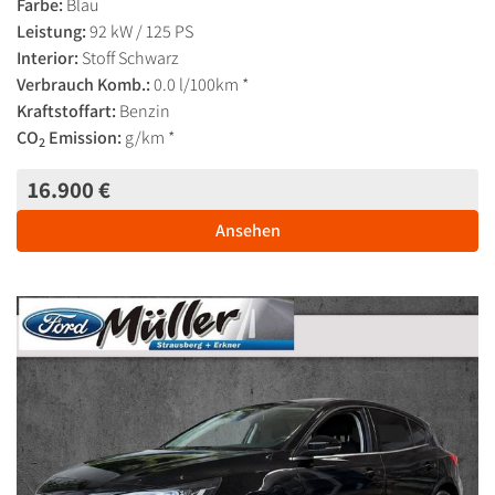
Farbe:
Blau
Leistung:
92 kW / 125 PS
Interior:
Stoff Schwarz
Verbrauch Komb.:
0.0 l/100km *
Kraftstoffart:
Benzin
CO
Emission:
g/km *
2
16.900 €
Ansehen