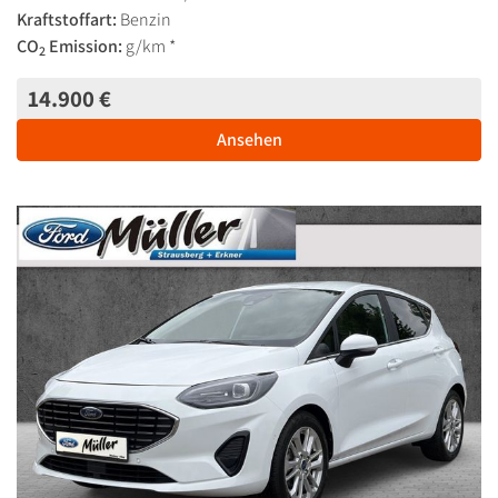
Kraftstoffart:
Benzin
CO
Emission:
g/km *
2
14.900 €
Ansehen